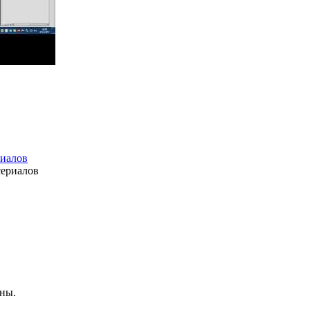
риалов
ены.