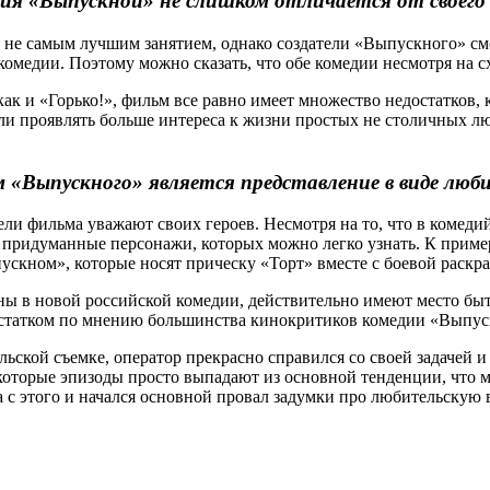
дия «Выпускной» не слишком отличается от своего
 не самым лучшим занятием, однако создатели «Выпускного» смо
омедии. Поэтому можно сказать, что обе комедии несмотря на с
ак и «Горько!», фильм все равно имеет множество недостатков, 
ли проявлять больше интереса к жизни простых не столичных люд
«Выпускного» является представление в виде люб
ели фильма уважают своих героев. Несмотря на то, что в комеди
не придуманные персонажи, которых можно легко узнать. К приме
пускном», которые носят прическу «Торт» вместе с боевой раскр
ны в новой российской комедии, действительно имеют место быть
статком по мнению большинства кинокритиков комедии «Выпускн
тельской съемке, оператор прекрасно справился со своей задаче
екоторые эпизоды просто выпадают из основной тенденции, что 
 с этого и начался основной провал задумки про любительскую 