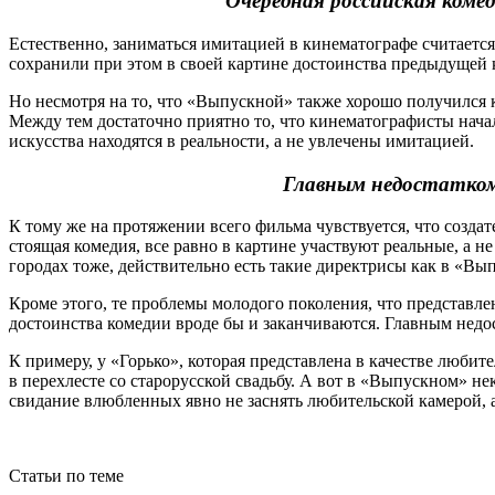
Очередная российская коме
Естественно, заниматься имитацией в кинематографе считается
сохранили при этом в своей картине достоинства предыдущей к
Но несмотря на то, что «Выпускной» также хорошо получился к
Между тем достаточно приятно то, что кинематографисты нача
искусства находятся в реальности, а не увлечены имитацией.
Главным недостатком 
К тому же на протяжении всего фильма чувствуется, что создат
стоящая комедия, все равно в картине участвуют реальные, а 
городах тоже, действительно есть такие директрисы как в «Вы
Кроме этого, те проблемы молодого поколения, что представле
достоинства комедии вроде бы и заканчиваются. Главным недо
К примеру, у «Горько», которая представлена в качестве люби
в перехлесте со старорусской свадьбу. А вот в «Выпускном» н
свидание влюбленных явно не заснять любительской камерой, а
Статьи по теме