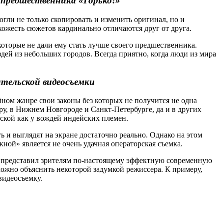
 предшественника «Горько!»
гли не только скопировать и изменить оригинал, но и
хожесть сюжетов кардинально отличаются друг от друга.
которые не дали ему стать лучше своего предшественника.
ей из небольших городов. Всегда приятно, когда люди из мира
ительской видеосъемки
йном жанре свои законы без которых не получится не одна
ру, в Нижнем Новгороде и Санкт-Петербурге, да и в других
аской как у вождей индейских племен.
 и выглядят на экране достаточно реально. Однако на этом
ой» является не очень удачная операторская съемка.
й и представил зрителям по-настоящему эффектную современную
можно объяснить некоторой задумкой режиссера. К примеру,
видеосъемку.