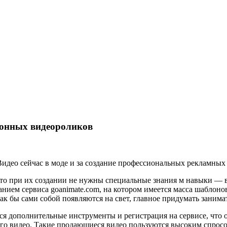
ионных видеороликов
. Видео сейчас в моде и за создание профессиональных рекламны
то при их создании не нужны специальные знания м навыки — вс
нием сервиса goanimate.com, на котором имеется масса шаблоно
как бы сами собой появляются на свет, главное придумать заним
 дополнительные инструменты и регистрация на сервисе, что об
го видео. Такие продающиеся видео пользуются высоким спросо