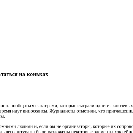
таться на коньках
ость пообщаться с актерами, которые сыграли одни из ключевы
то время идут киносеансы. Журналисты отметили, что приглаше
сы.
омными людьми и, если бы не организаторы, которые их сопрово
 большего антуража были разложены некоторые элементы хоккейн