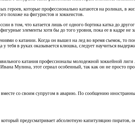
ных героев, которые профессионально катаются на роликах, в ж
ого похоже на фигуристов и хоккеистов.
ссии в том, что катается лишь от одного бортика катка до другог
игурные элементы хотя бы до того уровня, пока ее в кадре не 
ями о катании. Когда он вышел на лед во время съемок, то пон
да у тебя в руках оказывается клюшка, следует научиться выдер
авильного катания профессионалы молодежной хоккейной лиги А
вана Мулина, этот сериал особенный, так как он не просто про 
 вместе со своим супругом в аварию. По сообщению иностранны
, который предусматривает абсолютную капитуляцию пиратов, ос