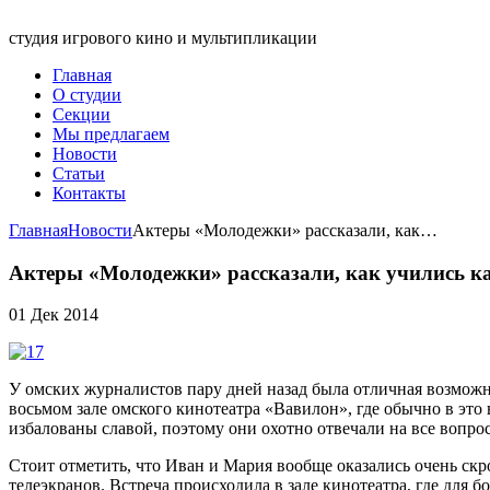
студия игрового кино и мультипликации
Главная
О студии
Секции
Мы предлагаем
Новости
Статьи
Контакты
Главная
Новости
Актеры «Молодежки» рассказали, как…
Актеры «Молодежки» рассказали, как учились ка
01 Дек 2014
У омских журналистов пару дней назад была отличная возможн
восьмом зале омского кинотеатра «Вавилон», где обычно в э
избалованы славой, поэтому они охотно отвечали на все вопро
Стоит отметить, что Иван и Мария вообще оказались очень скр
телеэкранов. Встреча происходила в зале кинотеатра, где для