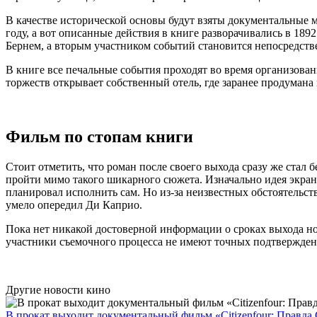
В качестве исторической основы будут взяты документальные м
году, а вот описанные действия в книге разворачивались в 18
Бернем, а вторым участником событий становится непосредств
В книге все печальные события проходят во время организова
торжеств открывает собственный отель, где заранее продуман
Фильм по стопам книги
Стоит отметить, что роман после своего выхода сразу же стал 
пройти мимо такого шикарного сюжета. Изначально идея экрани
планировал исполнить сам. Но из-за неизвестных обстоятельст
умело опередил Ди Каприо.
Пока нет никакой достоверной информации о сроках выхода но
участники съемочного процесса не имеют точных подтверждени
Другие новости кино
В прокат выходит документальный фильм «Citizenfour: Правда