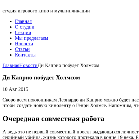
студия игрового кино и мультипликации
Главная
О студии
Секции
Мы предлагаем
Новости
Статьи
Контакты
Главная
Новости
Ди Каприо побудет Холмсом
Ди Каприо побудет Холмсом
10 Авг 2015
Скоро всем поклонникам Леонардо ди Каприо можно будет нас
чтобы создать новую киноленту о Генри Холмсе. Напомним, ч
Очередная совместная работа
А ведь это не первый совместный проект выдающихся личносте
серийный убийца, жизнь которого протекала в конце 19 века. Е