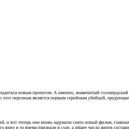
ладиться новым проектом. А именно, знаменитый голливудский 
то этот персонаж является первым серийным убийцей, орудующ
й, и вот теперь они вновь задумали снять новый фильм, главны
го вину в то время признали в суде, а общее число жертв состав