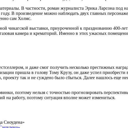
атериалы. В частности, роман журналиста Эрика Ларсона под на
92 году. В произведение можно наблюдать двух главных персонаж
енно сам Холмс.
нной чикагской выставки, приуроченной к празднованию 400-ле
а газовая камера и крематорий. Именно в этих ужасных помещен
бестселлером, и даже смог получить несколько престижных награ
зации пришла в голову Тому Крузу, он даже успел приобрести в
в, проекту так и не суждено было сбыться. Далее нашлось еще н
винки, поэтому нельзя с точностью прогнозировать перспектив
й на работу, поэтому ситуация вполне может измениться.
 Сноудена»