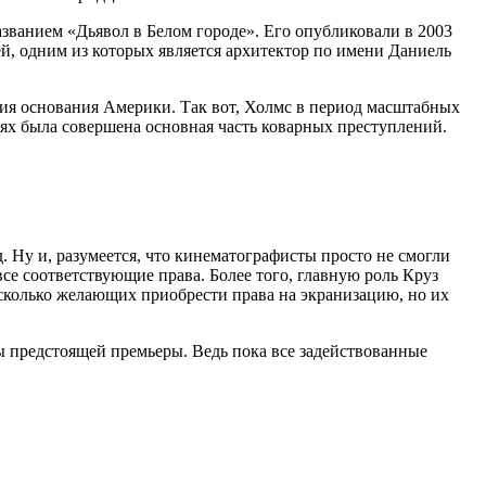
званием «Дьявол в Белом городе». Его опубликовали в 2003
ей, одним из которых является архитектор по имени Даниель
тия основания Америки. Так вот, Холмс в период масштабных
иях была совершена основная часть коварных преступлений.
д. Ну и, разумеется, что кинематографисты просто не смогли
се соответствующие права. Более того, главную роль Круз
есколько желающих приобрести права на экранизацию, но их
ы предстоящей премьеры. Ведь пока все задействованные