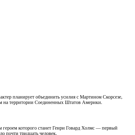
актер планирует объединить усилия с Мартином Скорсезе,
им на территории Соединенных Штатов Америки.
м героем которого станет Генри Говард Холмс — первый
ило почти тридцать человек.