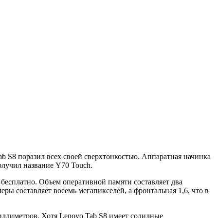
b S8 поразил всех своей сверхтонкостью. Аппаратная начинка
олучил название Y70 Touch.
бесплатно. Объем оперативной памяти составляет два
ры составляет восемь мегапикселей, а фронтальная 1,6, что в
иллиметров. Хотя Lenovo Tab S8 имеет солидные