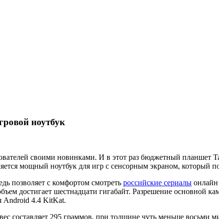
гровой ноутбук
ователей своими новинками. И в этот раз бюджетный планшет Ta
вляется мощный ноутбук для игр с сенсорным экраном, который п
едь позволяет с комфортом смотреть
российские сериалы
онлайн 
объем достигает шестнадцати гигабайт. Разрешение основной каме
Android 4.4 KitKat.
вес составляет 295 граммов, при толщине чуть меньше восьми м