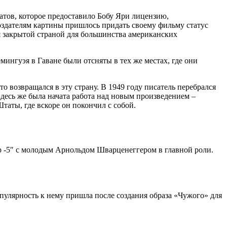
атов, которое предоставило Бобу Яри лицензию,
здателям картины пришлось придать своему фильму статус
я закрытой страной для большинства американских
ингуэя в Гаване были отсняты в тех же местах, где они
то возвращался в эту страну. В 1949 году писатель перебрался
Здесь же была начата работа над новым произведением –
аты, где вскоре он покончил с собой.
р -5″ с молодым Арнольдом Шварценеггером в главной роли.
улярность к нему пришла после создания образа «Чужого» для