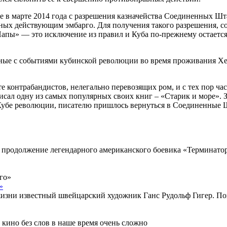
е в марте 2014 года с разрешения казначейства Соединенных Шт
ых действующим эмбарго. Для получения такого разрешения, со
Папы» — это исключение из правил и Куба по-прежнему остаетс
нные с событиями кубинской революции во время проживания Хем
е контрабандистов, нелегально перевозящих ром, и с тех пор час
писал одну из самых популярных своих книг – «Старик и море». 
Кубе революции, писателю пришлось вернуться в Соединенные Шт
ь продолжение легендарного американского боевика «Терминато
»
изни известный швейцарский художник Ганс Рудольф Гигер. Поп