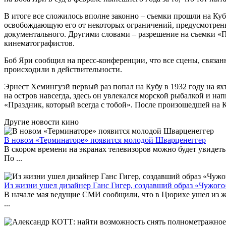
В итоге все сложилось вполне законно – съемки прошли на Куб
освобождающую его от некоторых ограничений, предусмотренн
документального. Другими словами – разрешение на съемки «
кинематографистов.
Боб Яри сообщил на пресс-конференции, что все сцены, связа
происходили в действительности.
Эрнест Хемингуэй первый раз попал на Кубу в 1932 году на яхт
на остров навсегда, здесь он увлекался морской рыбалкой и на
«Праздник, который всегда с тобой». После произошедшей на 
Другие новости кино
В новом «Терминаторе» появится молодой Шварценеггер
В скором времени на экранах телевизоров можно будет увидет
По ...
Из жизни ушел дизайнер Ганс Гигер, создавший образ «Чужого
В начале мая ведущие СМИ сообщили, что в Цюрихе ушел из ж
...