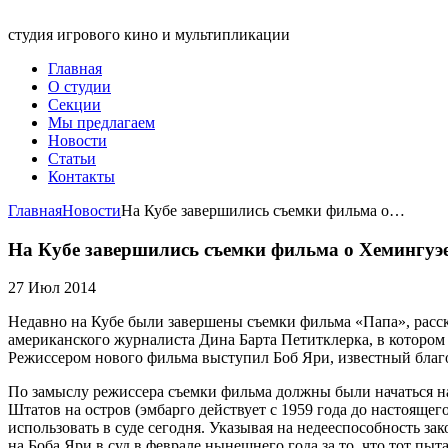
студия игрового кино и мультипликации
Главная
О студии
Секции
Мы предлагаем
Новости
Статьи
Контакты
Главная
Новости
На Кубе завершились съемки фильма о…
На Кубе завершились съемки фильма о Хемингуэ
27 Июл 2014
Недавно на Кубе были завершены съемки фильма «Папа», расс
американского журналиста Дина Барта Петитклерка, в котором 
Режиссером нового фильма выступил Боб Яри, известный благо
По замыслу режиссера съемки фильма должны были начаться на
Штатов на остров (эмбарго действует с 1959 года до настоящег
использовать в суде сегодня. Указывая на недееспособность за
на Боба Яри в суд в феврале нынешнего года за то, что тот пы