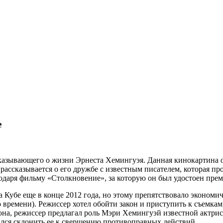
е
казывающего о жизни Эрнеста Хемингуэя. Данная кинокартина 
рассказывается о его дружбе с известным писателем, которая пр
даря фильму «Столкновение», за которую он был удостоен преми
 Кубе еще в конце 2012 года, но этому препятствовало эконом
о времени). Режиссер хотел обойти закон и приступить к съемка
кона, режиссер предлагал роль Мэри Хемингуэй известной актрисе
тался склонить ее к свершению противоправных действий.