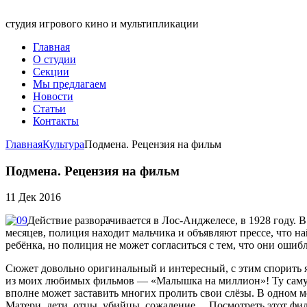
студия игрового кино и мультипликации
Главная
О студии
Секции
Мы предлагаем
Новости
Статьи
Контакты
Главная
Культура
Подмена. Рецензия на фильм
Подмена. Рецензия на фильм
11 Дек 2016
Действие разворачивается в Лос-Анджелесе, в 1928 году.
месяцев, полиция находит мальчика и объявляют прессе, что на
ребёнка, но полиция не может согласиться с тем, что они ошиб
Сюжет довольно оригинальный и интересный, с этим спорить я 
из моих любимых фильмов — «Малышка на миллион»! Ту самую
вполне может заставить многих пролить свои слёзы. В одном м
Матери, дети, отцы, убийцы, сожаление… Посмотреть этот фи