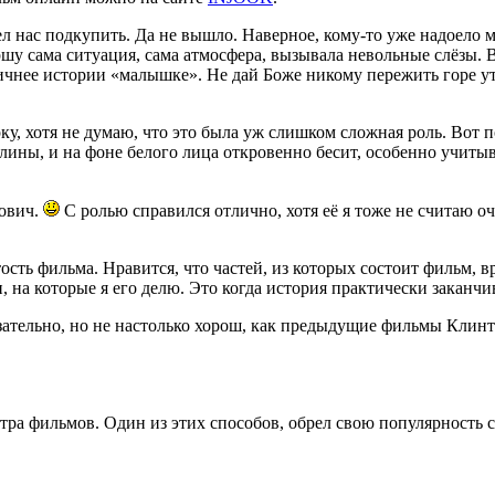
ел нас подкупить. Да не вышло. Наверное, кому-то уже надоело
ршу сама ситуация, сама атмосфера, вызывала невольные слёзы.
нее истории «малышке». Не дай Боже никому пережить горе утр
, хотя не думаю, что это была уж слишком сложная роль. Вот по
ины, и на фоне белого лица откровенно бесит, особенно учитыв
кович.
С ролью справился отлично, хотя её я тоже не считаю 
ость фильма. Нравится, что частей, из которых состоит фильм, в
, на которые я его делю. Это когда история практически заканчи
ательно, но не настолько хорош, как предыдущие фильмы Клинт
тра фильмов. Один из этих способов, обрел свою популярность с