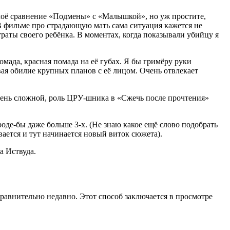
 моё сравнение «Подмены» с «Малышкой», но уж простите,
 В фильме про страдающую мать сама ситуация кажется не
аты своего ребёнка. В моментах, когда показывали убийцу я
мада, красная помада на её губах. Я бы гримёру руки
ая обилие крупных планов с её лицом. Очень отвлекает
очень сложной, роль ЦРУ-шника в «Сжечь после прочтения»
роде-бы даже больше 3-х. (Не знаю какое ещё слово подобрать
вается и тут начинается новый виток сюжета).
а Иствуда.
равнительно недавно. Этот способ заключается в просмотре