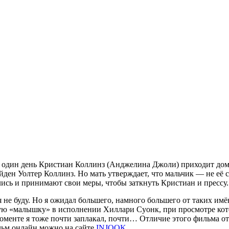
 В один день Кристиан Коллинз (Анджелина Джоли) приходит дом
йден Уолтер Коллинз. Но мать утверждает, что мальчик — не её 
лись и принимают свои меры, чтобы заткнуть Кристиан и прессу.
не буду. Но я ожидал большего, намного большего от таких имё
 «малышку» в исполнении Хиллари Суонк, при просмотре кото
оменте я тоже почти заплакал, почти… Отличие этого фильма от 
льм онлайн можно на сайте
INJOOK
.