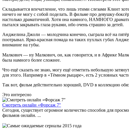
Складывается впечатление, что лишь этими слезами Клинт хот
ничего не могу с собой поделать. В фильме про девушку-боксё
настолько драматичной. Хотя она намного, НАМНОГО драматич
пытался закрывать глаза руками, ибо очень страшно за детей.
Анджелина Джоли — молодчина конечно, сыграла всё на пятёрку
поотрывал. Ярко-красная помада на таких пухлых губах Анджел
внимание на губы.
Малкович — ну Малкович, он, как говорится, и в Африке Мал
была намного более сложнее.
Что ещё сказать не знаю, могу ещё отметить небольшую затянут
для этого. Например в «Тёмном рыцаре», есть 2 условных части
Так вот, фильм действительно хороший, DVD в коллекцию обяз
Это интересно
Смотреть онлайн «Форсаж 7″
Сегодня, существует огромное количество способов для просмо
фильмов онлайн. ...