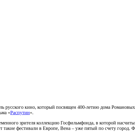
аль русского кино, который посвящен 400-летию дома Романовы
ьма «
Распутин
«.
ременного зрителя коллекцию Госфильмфонда, в которой насчитыв
такие фестивали в Европе, Вена – уже пятый по счету город. Ф