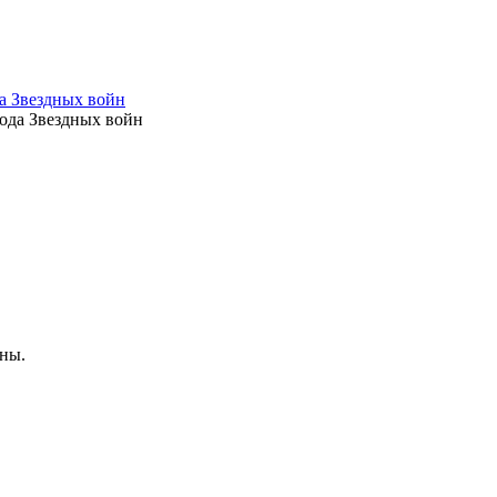
а Звездных войн
ены.