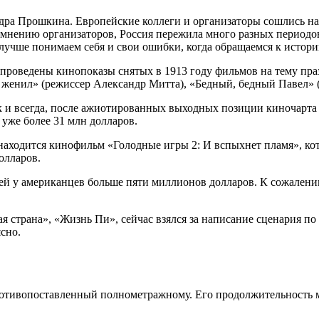
ра Прошкина. Европейские коллеги и организаторы сошлись на 
по мнению организаторов, Россия пережила много разных периодо
 лучше понимаем себя и свои ошибки, когда обращаемся к истори
 проведены кинопоказы снятых в 1913 году фильмов на тему пр
па женил» (режиссер Александр Митта), «Бедный, бедный Павел»
 и всегда, после ажиотированных выходных позиции киночарта 
уже более 31 млн долларов.
находится кинофильм «Голодные игры 2: И вспыхнет пламя», ко
олларов.
ей у американцев больше пяти миллионов долларов. К сожалению,
 страна», «Жизнь Пи», сейчас взялся за написание сценария п
сно.
отивопоставленный полнометражному. Его продолжительность мо