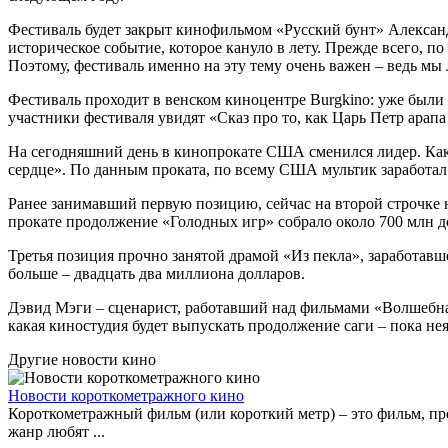
Фестиваль будет закрыт кинофильмом «Русский бунт» Александ
историческое событие, которое кануло в лету. Прежде всего, 
Поэтому, фестиваль именно на эту тему очень важен – ведь мы
Фестиваль проходит в венском киноцентре Burgkino: уже были
участники фестиваля увидят «Сказ про то, как Царь Петр ара
На сегодняшний день в кинопрокате США сменился лидер. Как
сердце». По данным проката, по всему США мультик заработал 
Ранее занимавший первую позицию, сейчас на второй строчке 
прокате продолжение «Голодных игр» собрало около 700 млн д
Третья позиция прочно занятой драмой «Из пекла», заработавш
больше – двадцать два миллиона долларов.
Дэвид Мэги – сценарист, работавший над фильмами «Волшебная
какая киностудия будет выпускать продолжение саги – пока нея
Другие новости кино
Новости короткометражного кино
Короткометражный фильм (или короткий метр) – это фильм, пр
жанр любят ...